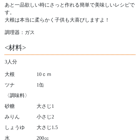
あと一品欲しい時にさっと作れる簡単で美味しいレシピで
す。
大根は本当に柔らかく子供も大喜びしますよ！
調理器：ガス
<材料>
3人分
大根
10ｃｍ
ツナ
1缶
〈調味料〉
砂糖
大さじ1
みりん
小さじ2
しょうゆ
大さじ1.5
水
200㏄