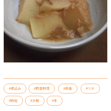
#煮込み
#野菜料理
#和食
#ツナ
#時短
#大根
#冬