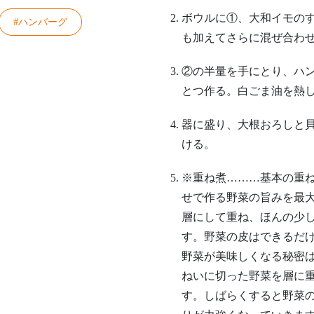
ボウルに①、大和イモの
#ハンバーグ
も加えてさらに混ぜ合わ
②の半量を手にとり、ハ
とつ作る。白ごま油を熱
器に盛り、大根おろしと
ける。
※重ね煮………基本の重
せで作る野菜の旨みを最大
層にして重ね、ほんの少
す。野菜の皮はできるだ
野菜が美味しくなる秘密
ねいに切った野菜を層に
す。しばらくすると野菜