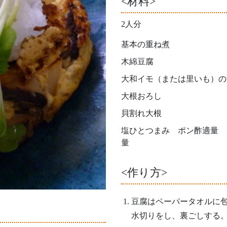
<材料>
2人分
基本の重ね煮
木綿豆腐
大和イモ（または里いも）の
大根おろし
貝割れ大根
塩ひとつまみ ポン酢適量 
量
<作り方>
豆腐はペーパータオルに
水切りをし、裏ごしする