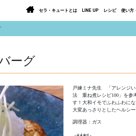
セラ・キュートとは
LINE UP
レシピ
使い方
グ
バーグ
戸練ミナ先生 「アレンジい
法 重ね煮レシピ100」を
す！大和イモでふわふわにな
大変あっさりとしたヘルシー
調理器：ガス