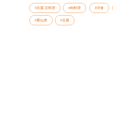
#豆腐.豆料理
#肉料理
#洋食
#重ね煮
#豆腐