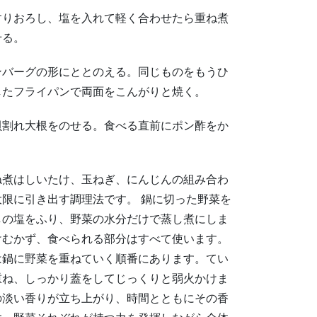
すりおろし、塩を入れて軽く合わせたら重ね煮
せる。
ンバーグの形にととのえる。同じものをもうひ
したフライパンで両面をこんがりと焼く。
貝割れ大根をのせる。食べる直前にポン酢をか
ね煮はしいたけ、玉ねぎ、にんじんの組み合わ
限に引き出す調理法です。 鍋に切った野菜を
しの塩をふり、野菜の水分だけで蒸し煮にしま
けむかず、食べられる部分はすべて使います。
は鍋に野菜を重ねていく順番にあります。てい
重ね、しっかり蓋をしてじっくりと弱火かけま
の淡い香りが立ち上がり、時間とともにその香