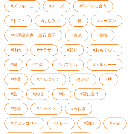
#ズッキーニ
#チーズ
#ワインに合う
#トマト
#はちみつ
#夏
#レーズン
#料理研究家 越石 直子
#白米
#朝食
#豚肉
#サラザ
#彩り
#おもてなし
#鯛
#白菜
#パプリカ
#ヘルシーー
#根菜
#こんにゃく
#きのこ
#秋
#魚
#大根
#冬
#酒に合う
#野菜
#キャベツ
#玉ねぎ
#ブロッコリー
#カレー
#鶏肉
#人参