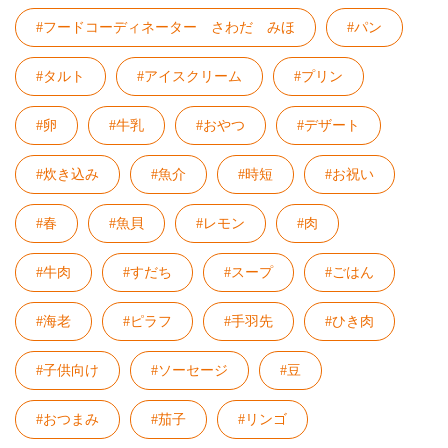
#フードコーディネーター さわだ みほ
#パン
#タルト
#アイスクリーム
#プリン
#卵
#牛乳
#おやつ
#デザート
#炊き込み
#魚介
#時短
#お祝い
#春
#魚貝
#レモン
#肉
#牛肉
#すだち
#スープ
#ごはん
#海老
#ピラフ
#手羽先
#ひき肉
#子供向け
#ソーセージ
#豆
#おつまみ
#茄子
#リンゴ