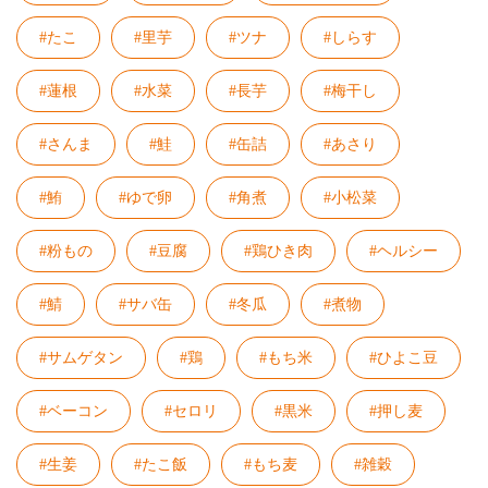
#たこ
#里芋
#ツナ
#しらす
#蓮根
#水菜
#長芋
#梅干し
#さんま
#鮭
#缶詰
#あさり
#鮪
#ゆで卵
#角煮
#小松菜
#粉もの
#豆腐
#鶏ひき肉
#ヘルシー
#鯖
#サバ缶
#冬瓜
#煮物
#サムゲタン
#鶏
#もち米
#ひよこ豆
#ベーコン
#セロリ
#黒米
#押し麦
#生姜
#たこ飯
#もち麦
#雑穀