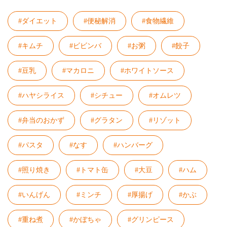
#ダイエット
#便秘解消
#食物繊維
#キムチ
#ビビンバ
#お粥
#餃子
#豆乳
#マカロニ
#ホワイトソース
#ハヤシライス
#シチュー
#オムレツ
#弁当のおかず
#グラタン
#リゾット
#パスタ
#なす
#ハンバーグ
#照り焼き
#トマト缶
#大豆
#ハム
#いんげん
#ミンチ
#厚揚げ
#かぶ
#重ね煮
#かぼちゃ
#グリンピース