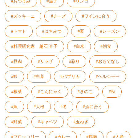
#おつまみ
#茄子
#リンゴ
#ズッキーニ
#チーズ
#ワインに合う
#トマト
#はちみつ
#夏
#レーズン
#料理研究家 越石 直子
#白米
#朝食
#豚肉
#サラザ
#彩り
#おもてなし
#鯛
#白菜
#パプリカ
#ヘルシーー
#根菜
#こんにゃく
#きのこ
#秋
#魚
#大根
#冬
#酒に合う
#野菜
#キャベツ
#玉ねぎ
#ブロッコリー
#カレー
#鶏肉
#人参