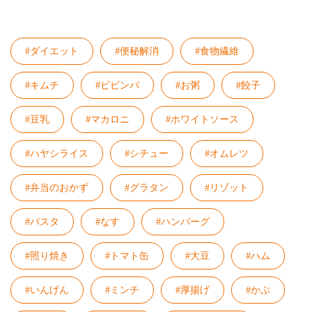
#ダイエット
#便秘解消
#食物繊維
#キムチ
#ビビンバ
#お粥
#餃子
#豆乳
#マカロニ
#ホワイトソース
#ハヤシライス
#シチュー
#オムレツ
#弁当のおかず
#グラタン
#リゾット
#パスタ
#なす
#ハンバーグ
#照り焼き
#トマト缶
#大豆
#ハム
#いんげん
#ミンチ
#厚揚げ
#かぶ