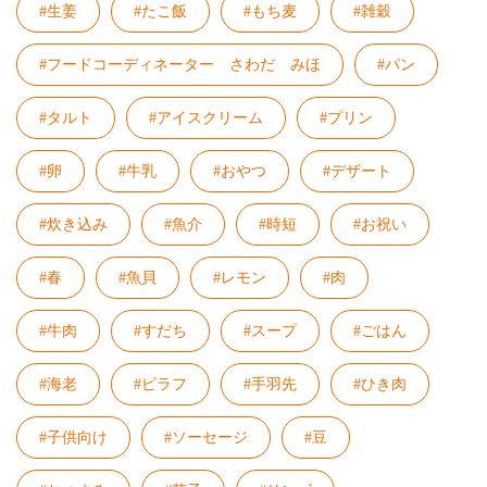
#生姜
#たこ飯
#もち麦
#雑穀
#フードコーディネーター さわだ みほ
#パン
#タルト
#アイスクリーム
#プリン
#卵
#牛乳
#おやつ
#デザート
#炊き込み
#魚介
#時短
#お祝い
#春
#魚貝
#レモン
#肉
#牛肉
#すだち
#スープ
#ごはん
#海老
#ピラフ
#手羽先
#ひき肉
#子供向け
#ソーセージ
#豆