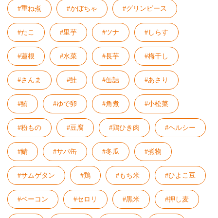
#重ね煮
#かぼちゃ
#グリンピース
#たこ
#里芋
#ツナ
#しらす
#蓮根
#水菜
#長芋
#梅干し
#さんま
#鮭
#缶詰
#あさり
#鮪
#ゆで卵
#角煮
#小松菜
#粉もの
#豆腐
#鶏ひき肉
#ヘルシー
#鯖
#サバ缶
#冬瓜
#煮物
#サムゲタン
#鶏
#もち米
#ひよこ豆
#ベーコン
#セロリ
#黒米
#押し麦