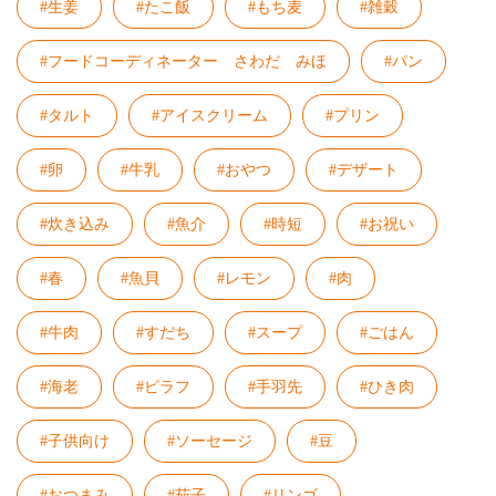
#生姜
#たこ飯
#もち麦
#雑穀
#フードコーディネーター さわだ みほ
#パン
#タルト
#アイスクリーム
#プリン
#卵
#牛乳
#おやつ
#デザート
#炊き込み
#魚介
#時短
#お祝い
#春
#魚貝
#レモン
#肉
#牛肉
#すだち
#スープ
#ごはん
#海老
#ピラフ
#手羽先
#ひき肉
#子供向け
#ソーセージ
#豆
#おつまみ
#茄子
#リンゴ