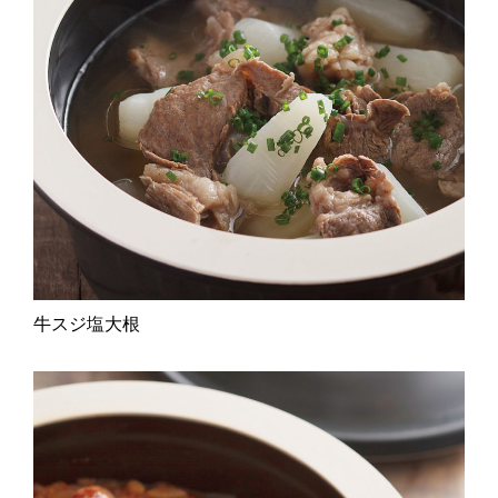
牛スジ塩大根