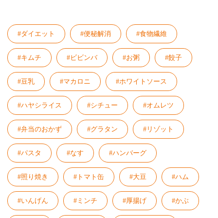
#ダイエット
#便秘解消
#食物繊維
#キムチ
#ビビンバ
#お粥
#餃子
#豆乳
#マカロニ
#ホワイトソース
#ハヤシライス
#シチュー
#オムレツ
#弁当のおかず
#グラタン
#リゾット
#パスタ
#なす
#ハンバーグ
#照り焼き
#トマト缶
#大豆
#ハム
#いんげん
#ミンチ
#厚揚げ
#かぶ