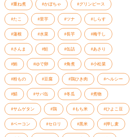
#重ね煮
#かぼちゃ
#グリンピース
#たこ
#里芋
#ツナ
#しらす
#蓮根
#水菜
#長芋
#梅干し
#さんま
#鮭
#缶詰
#あさり
#鮪
#ゆで卵
#角煮
#小松菜
#粉もの
#豆腐
#鶏ひき肉
#ヘルシー
#鯖
#サバ缶
#冬瓜
#煮物
#サムゲタン
#鶏
#もち米
#ひよこ豆
#ベーコン
#セロリ
#黒米
#押し麦