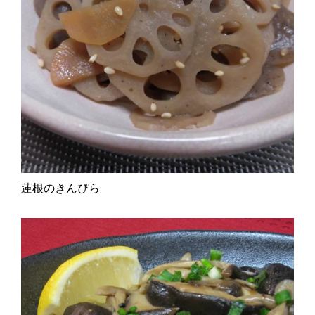
蓮根のきんぴら