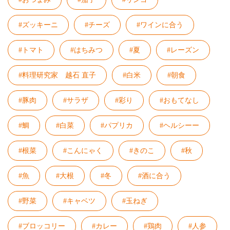
#ズッキーニ
#チーズ
#ワインに合う
#トマト
#はちみつ
#夏
#レーズン
#料理研究家 越石 直子
#白米
#朝食
#豚肉
#サラザ
#彩り
#おもてなし
#鯛
#白菜
#パプリカ
#ヘルシーー
#根菜
#こんにゃく
#きのこ
#秋
#魚
#大根
#冬
#酒に合う
#野菜
#キャベツ
#玉ねぎ
#ブロッコリー
#カレー
#鶏肉
#人参