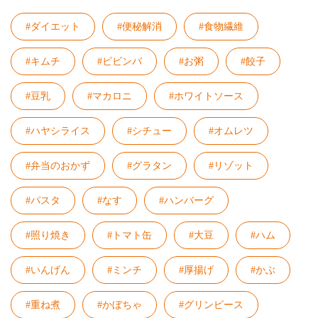
#ダイエット
#便秘解消
#食物繊維
#キムチ
#ビビンバ
#お粥
#餃子
#豆乳
#マカロニ
#ホワイトソース
#ハヤシライス
#シチュー
#オムレツ
#弁当のおかず
#グラタン
#リゾット
#パスタ
#なす
#ハンバーグ
#照り焼き
#トマト缶
#大豆
#ハム
#いんげん
#ミンチ
#厚揚げ
#かぶ
#重ね煮
#かぼちゃ
#グリンピース