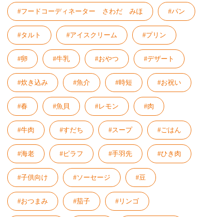
#フードコーディネーター さわだ みほ
#パン
#タルト
#アイスクリーム
#プリン
#卵
#牛乳
#おやつ
#デザート
#炊き込み
#魚介
#時短
#お祝い
#春
#魚貝
#レモン
#肉
#牛肉
#すだち
#スープ
#ごはん
#海老
#ピラフ
#手羽先
#ひき肉
#子供向け
#ソーセージ
#豆
#おつまみ
#茄子
#リンゴ