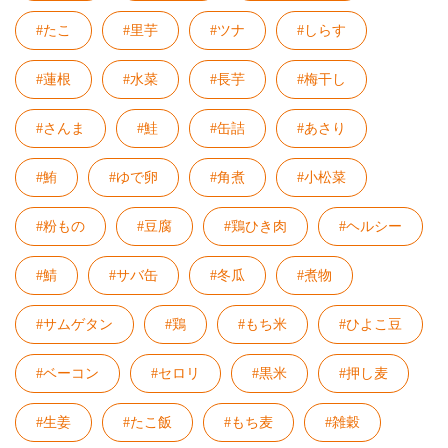
#たこ
#里芋
#ツナ
#しらす
#蓮根
#水菜
#長芋
#梅干し
#さんま
#鮭
#缶詰
#あさり
#鮪
#ゆで卵
#角煮
#小松菜
#粉もの
#豆腐
#鶏ひき肉
#ヘルシー
#鯖
#サバ缶
#冬瓜
#煮物
#サムゲタン
#鶏
#もち米
#ひよこ豆
#ベーコン
#セロリ
#黒米
#押し麦
#生姜
#たこ飯
#もち麦
#雑穀