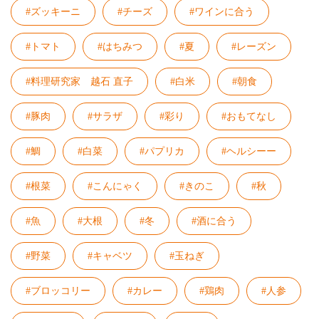
#ズッキーニ
#チーズ
#ワインに合う
#トマト
#はちみつ
#夏
#レーズン
#料理研究家 越石 直子
#白米
#朝食
#豚肉
#サラザ
#彩り
#おもてなし
#鯛
#白菜
#パプリカ
#ヘルシーー
#根菜
#こんにゃく
#きのこ
#秋
#魚
#大根
#冬
#酒に合う
#野菜
#キャベツ
#玉ねぎ
#ブロッコリー
#カレー
#鶏肉
#人参